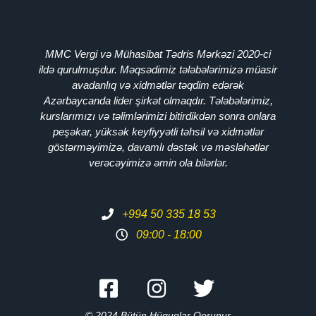
MMC Vergi və Mühasibat Tədris Mərkəzi 2020-ci
ildə qurulmuşdur. Məqsədimiz tələbələrimizə müasir
avadanlıq və xidmətlər təqdim edərək
Azərbaycanda lider şirkət olmaqdır. Tələbələrimiz,
kurslarımızı və təlimlərimizi bitirdikdən sonra onlara
peşəkar, yüksək keyfiyyətli təhsil və xidmətlər
göstərməyimizə, davamlı dəstək və məsləhətlər
verəcəyimizə əmin ola bilərlər.
+994 50 335 18 53
09:00 - 18:00
© 2024 Bütün Hüquqlar Qorunur