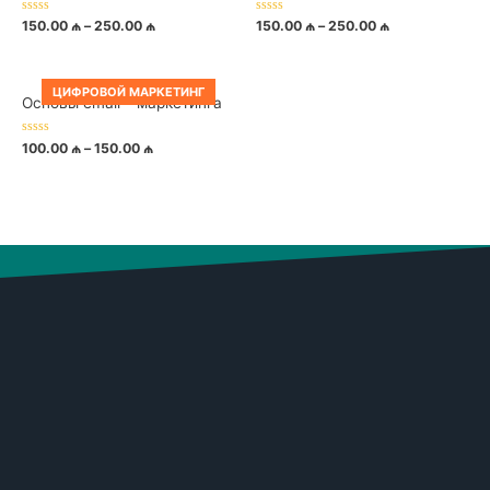
Rated
Rated
150.00
₼
–
250.00
₼
150.00
₼
–
250.00
₼
0
0
out
out
of
of
5
5
ЦИФРОВОЙ МАРКЕТИНГ
Основы email – маркетинга
Rated
100.00
₼
–
150.00
₼
0
out
of
5